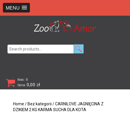
+48 726 369 743
sklep@zooamor.pl
MENU
Search
for:
Ilosc: 0
0,00
zł
Cena:
Home
/
Bez kategorii
/ CARNILOVE JAGNIĘCINA Z
DZIKIEM 2 KG KARMA SUCHA DLA KOTA