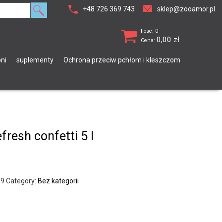
+48 726 369 743
sklep@zooamor.pl
Ilosc: 0
0,00
zł
Cena:
ni
suplementy
Ochrona przeciw pchłom i kleszczom
fresh confetti 5 l
89
Category:
Bez kategorii