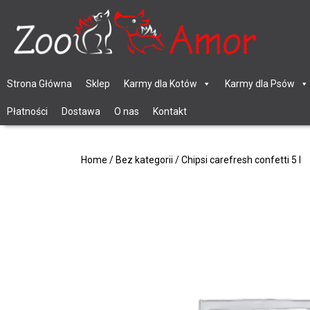
Strona Główna
Sklep
Karmy dla Kotów
Karmy dla Psów
Płatności
Dostawa
O nas
Kontakt
Home
/
Bez kategorii
/ Chipsi carefresh confetti 5 l