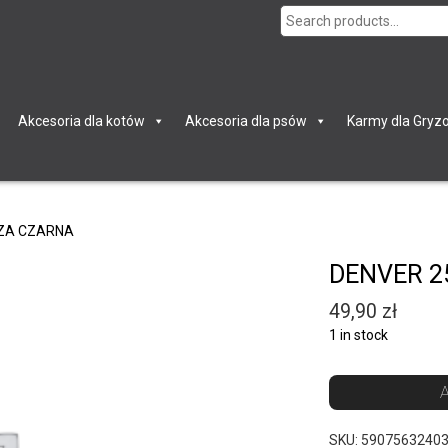
Search
for:
Akcesoria dla kotów
Akcesoria dla psów
Karmy dla Gryzo
UZA CZARNA
DENVER 2
49,90
zł
1 in stock
A
SKU:
5907563240