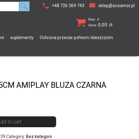
+48 726 369 743
sklep@zooamor.pl
Ilosc: 0
0,00
zł
Cena:
ni
suplementy
Ochrona przeciw pchłom i kleszczom
5CM AMIPLAY BLUZA CZARNA
dd to cart
339
Category:
Bez kategorii