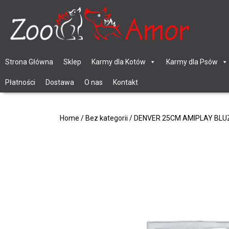
Strona Główna
Sklep
Karmy dla Kotów
Karmy dla Psów
Płatności
Dostawa
O nas
Kontakt
Home
/
Bez kategorii
/ DENVER 25CM AMIPLAY BL