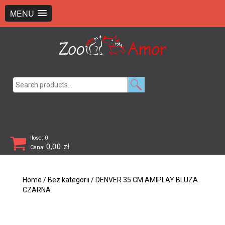
+48 726 369 743
sklep@zooamor.pl
MENU
Search
for:
Ilosc: 0
0,00
zł
Cena:
Home
/
Bez kategorii
/ DENVER 35 CM AMIPLAY BLUZA
CZARNA