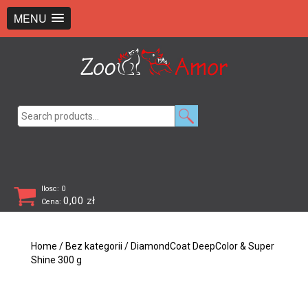
+48 726 369 743
sklep@zooamor.pl
MENU
Search
for:
Ilosc: 0
0,00
zł
Cena:
Home
/
Bez kategorii
/ DiamondCoat DeepColor & Super
Shine 300 g