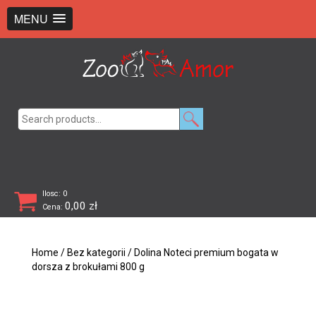
+48 726 369 743
sklep@zooamor.pl
MENU
Search
for:
Ilosc: 0
0,00
zł
Cena:
Home
/
Bez kategorii
/ Dolina Noteci premium bogata w
dorsza z brokułami 800 g