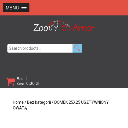
+48 726 369 743
sklep@zooamor.pl
MENU
Search
for:
Ilosc: 0
0,00
zł
Cena:
Home
/
Bez kategorii
/ DOMEK 25X25 USZTYWNIONY
OWATĄ