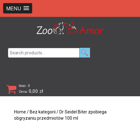
+48 726 369 743
sklep@zooamor.pl
MENU
Search
for:
Ilosc: 0
0,00
zł
Cena:
Home
/
Bez kategorii
/ Dr Seidel Biter zpobiega
obgryzaniu przedmiotów 100 ml