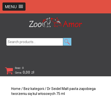
+48 726 369 743
sklep@zooamor.pl
MENU
Search
for:
Ilosc: 0
0,00
zł
Cena:
Home
/
Bez kategorii
/ Dr Seidel Malt pasta zapobiega
tworzeniu się kul włosowych 75 ml