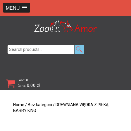
+48 726 369 743
sklep@zooamor.pl
MENU
Search
for:
Ilosc: 0
0,00
zł
Cena:
Home
/
Bez kategorii
/ DREWNIANA WĘDKA Z PIŁKĄ
BARRY KING