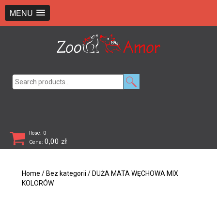
+48 726 369 743
sklep@zooamor.pl
MENU
Search
for:
Ilosc: 0
0,00
zł
Cena:
Home
/
Bez kategorii
/ DUŻA MATA WĘCHOWA MIX
KOLORÓW