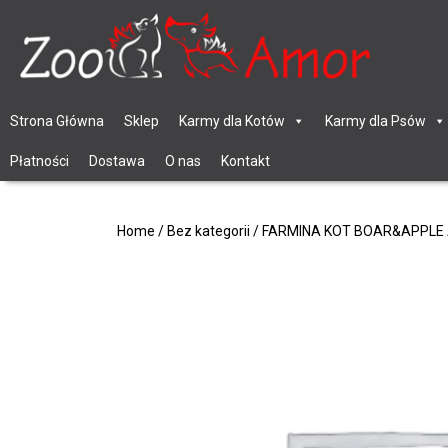
Strona Główna
Sklep
Karmy dla Kotów
Karmy dla Psów
Płatności
Dostawa
O nas
Kontakt
Home
/
Bez kategorii
/ FARMINA KOT BOAR&APPLE 