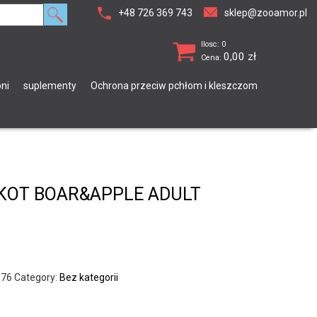
+48 726 369 743
sklep@zooamor.pl
Ilosc: 0
0,00
zł
Cena:
ni
suplementy
Ochrona przeciw pchłom i kleszczom
KOT BOAR&APPLE ADULT
076
Category:
Bez kategorii