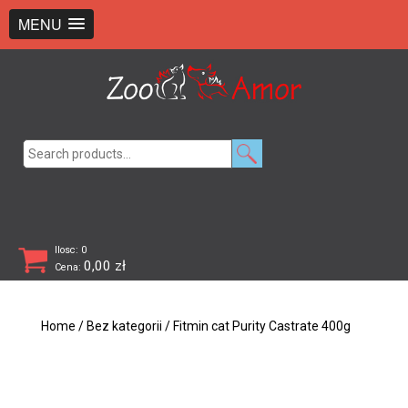
+48 726 369 743
sklep@zooamor.pl
MENU
Search
for:
Ilosc: 0
0,00
zł
Cena:
Home
/
Bez kategorii
/ Fitmin cat Purity Castrate 400g