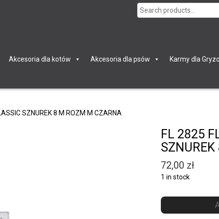
Search
for:
Akcesoria dla kotów
Akcesoria dla psów
Karmy dla Gryzo
CLASSIC SZNUREK 8 M ROZM M CZARNA
FL 2825 
SZNUREK 
72,00
zł
1 in stock
A