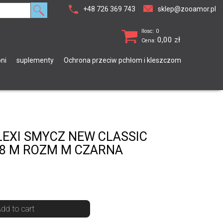
+48 726 369 743
sklep@zooamor.pl
Ilosc: 0
0,00
zł
Cena:
ni
suplementy
Ochrona przeciw pchłom i kleszczom
FLEXI SMYCZ NEW CLASSIC
8 M ROZM M CZARNA
dd to cart