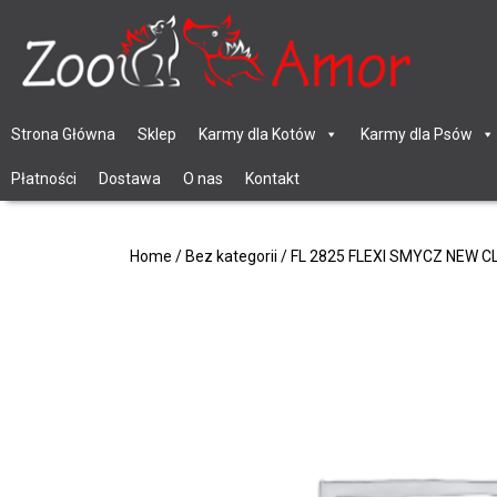
Strona Główna
Sklep
Karmy dla Kotów
Karmy dla Psów
Płatności
Dostawa
O nas
Kontakt
Home
/
Bez kategorii
/ FL 2825 FLEXI SMYCZ NEW 