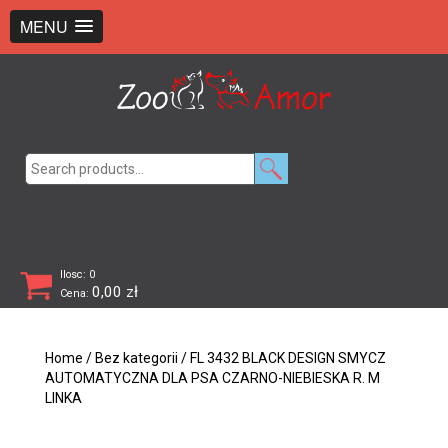
+48 726 369 743
sklep@zooamor.pl
MENU
Search
for:
Ilosc: 0
0,00
zł
Cena:
Home
/
Bez kategorii
/ FL 3432 BLACK DESIGN SMYCZ
AUTOMATYCZNA DLA PSA CZARNO-NIEBIESKA R. M
LINKA