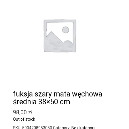
fuksja szary mata węchowa
średnia 38×50 cm
98,00
zł
Out of stock
SKU:
5904208953050
Category:
Bez kategorii