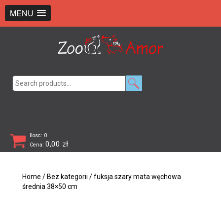
+48 726 369 743
sklep@zooamor.pl
MENU
Search
for:
Ilosc: 0
0,00
zł
Cena:
Home
/
Bez kategorii
/ fuksja szary mata węchowa
średnia 38×50 cm