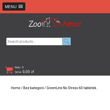
+48 726 369 743
sklep@zooamor.pl
MENU
Search
for:
Ilosc: 0
0,00
zł
Cena:
Home
/
Bez kategorii
/ GreenLine No Stress 60 tabletek..