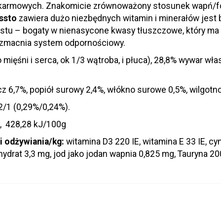
pokarmowych. Znakomicie zrównoważony stosunek wapń/fo
ssto
zawiera dużo niezbędnych witamin i minerałów jest ba
stu – bogaty w nienasycone kwasy tłuszczowe, który ma 
 wzmacnia system odpornościowy.
ięśni i serca, ok 1/3 wątroba, i płuca), 28,8% wywar włas
zcz 6,7%, popiół surowy 2,4%, włókno surowe 0,5%, wilgotn
2/1 (0,29%/0,24%).
, 428,28 kJ/100g
i odżywiania/kg:
witamina D3 220 IE, witamina E 33 IE, cy
ydrat 3,3 mg, jod jako jodan wapnia 0,825 mg, Tauryna 20