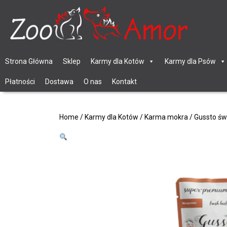
Strona Główna
Sklep
Karmy dla Kotów
Karmy dla Psów
Płatności
Dostawa
O nas
Kontakt
Home
/
Karmy dla Kotów
/
Karma mokra
/ Gussto św