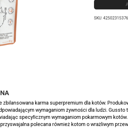
A
SKU:
4250231537
INA
e zbilansowana karma superpremium dla kotów. Produkow
powiadającym wymaganiom żywności dla ludzi. Gussto t
owiadając specyﬁcznym wymaganiom pokarmowym kotów. J
ze przyswajalna polecana również kotom o wrażliwym pr