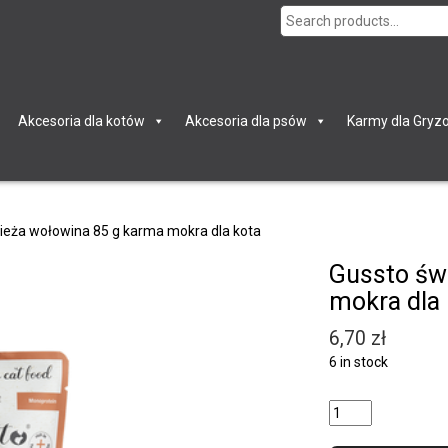
Search
for:
Akcesoria dla kotów
Akcesoria dla psów
Karmy dla Gryzo
ieża wołowina 85 g karma mokra dla kota
Gussto św
mokra dla 
6,70
zł
6 in stock
Quantity