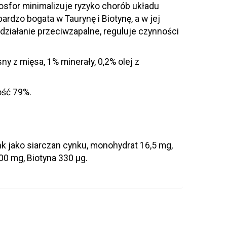
sfor minimalizuje ryzyko chorób układu
rdzo bogata w Taurynę i Biotynę, a w jej
działanie przeciwzapalne, reguluje czynności
ny z mięsa, 1% minerały, 0,2% olej z
ość 79%.
nk jako siarczan cynku, monohydrat 16,5 mg,
00 mg, Biotyna 330 µg.