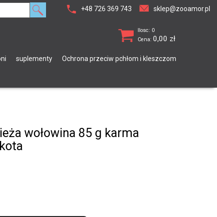
+48 726 369 743
sklep@zooamor.pl
Ilosc: 0
0,00
zł
Cena:
ni
suplementy
Ochrona przeciw pchłom i kleszczom
ieża wołowina 85 g karma
kota