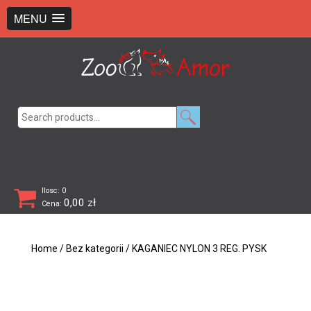
+48 726 369 743
sklep@zooamor.pl
MENU
Search
for:
Ilosc: 0
0,00
zł
Cena:
Home
/
Bez kategorii
/ KAGANIEC NYLON 3 REG. PYSK