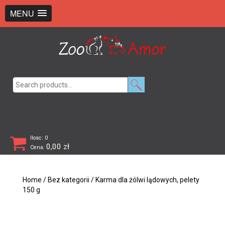
+48 726 369 743
sklep@zooamor.pl
MENU
Search
for:
Ilosc: 0
0,00
zł
Cena:
Home
/
Bez kategorii
/ Karma dla żólwi lądowych, pelety
150 g