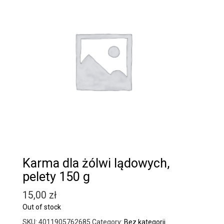
Karma dla żólwi lądowych,
pelety 150 g
15,00
zł
Out of stock
SKU:
4011905762685
Category:
Bez kategorii