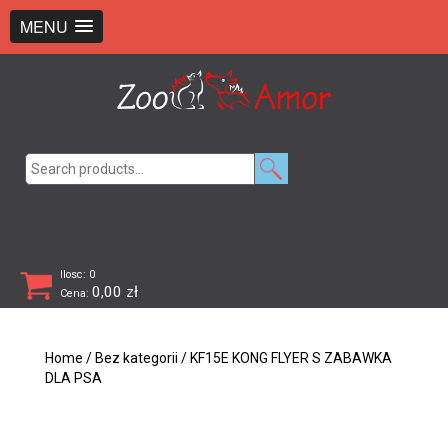
+48 726 369 743
sklep@zooamor.pl
MENU
Search
for:
Ilosc: 0
0,00
zł
Cena:
Home
/
Bez kategorii
/ KF15E KONG FLYER S ZABAWKA
DLA PSA