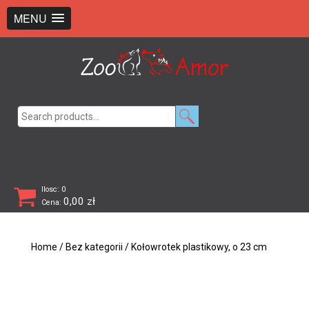
+48 726 369 743
sklep@zooamor.pl
MENU
Search
for:
Ilosc: 0
0,00
zł
Cena:
Home
/
Bez kategorii
/ Kołowrotek plastikowy, o 23 cm