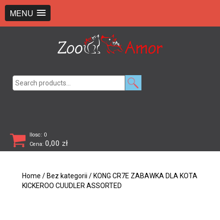
+48 726 369 743
sklep@zooamor.pl
MENU
Search
for:
Ilosc: 0
0,00
zł
Cena:
Home
/
Bez kategorii
/ KONG CR7E ZABAWKA DLA KOTA
KICKEROO CUUDLER ASSORTED