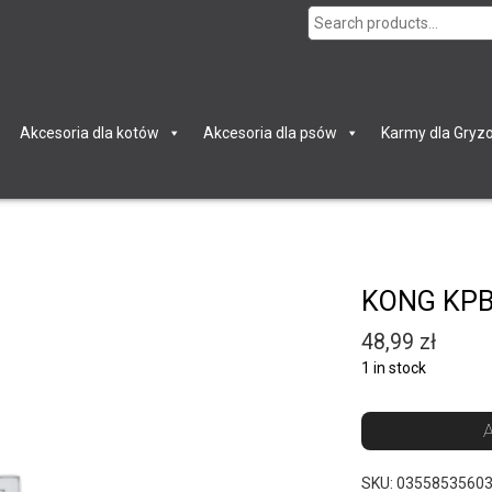
Search
for:
Akcesoria dla kotów
Akcesoria dla psów
Karmy dla Gryzo
KONG KPB
48,99
zł
1 in stock
A
SKU:
0355853560