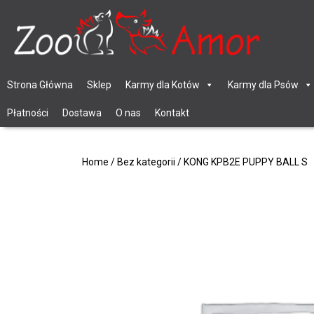
Strona Główna
Sklep
Karmy dla Kotów
Karmy dla Psów
Płatności
Dostawa
O nas
Kontakt
Home
/
Bez kategorii
/ KONG KPB2E PUPPY BALL S