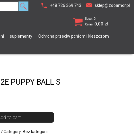
+48 726 369 743
sklep@zooamor.pl
Ilosc: 0
0,00
zł
Cena:
ni
suplementy
Ochrona przeciw pchłom i kleszczom
2E PUPPY BALL S
dd to cart
37
Category:
Bez kategorii