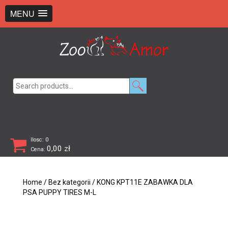
+48 726 369 743
sklep@zooamor.pl
MENU
Search
for:
Ilosc: 0
0,00
zł
Cena:
Home
/
Bez kategorii
/ KONG KPT11E ZABAWKA DLA
PSA PUPPY TIRES M-L