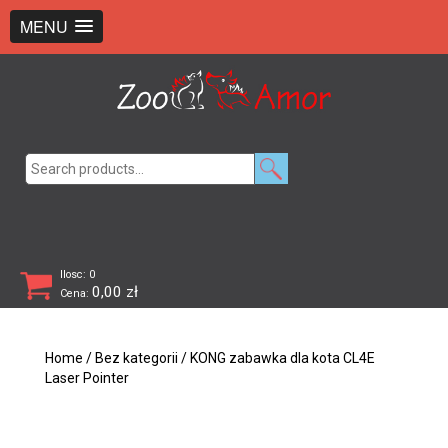
+48 726 369 743
sklep@zooamor.pl
MENU
Search
for:
Ilosc: 0
0,00
zł
Cena:
Home
/
Bez kategorii
/ KONG zabawka dla kota CL4E
Laser Pointer