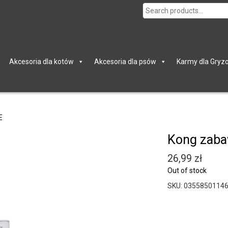
Search
for:
Akcesoria dla kotów
Akcesoria dla psów
Karmy dla Gryzo
E
Kong zaba
26,99
zł
Out of stock
SKU:
0355850114