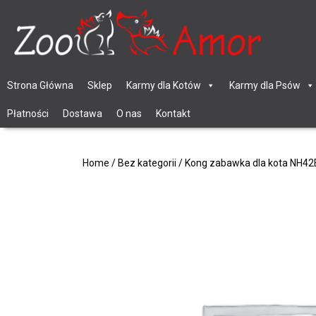
Strona Główna
Sklep
Karmy dla Kotów
Karmy dla Psów
Płatności
Dostawa
O nas
Kontakt
Home
/
Bez kategorii
/ Kong zabawka dla kota NH42