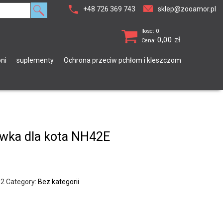
+48 726 369 743
sklep@zooamor.pl
Ilosc: 0
0,00
zł
Cena:
ni
suplementy
Ochrona przeciw pchłom i kleszczom
wka dla kota NH42E
62
Category:
Bez kategorii