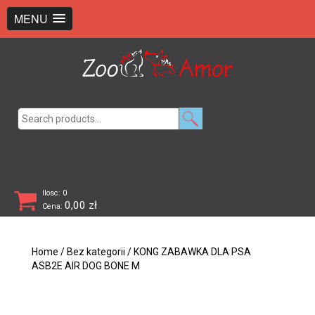
+48 726 369 743
sklep@zooamor.pl
MENU
Search
for:
Ilosc: 0
0,00
zł
Cena:
Home
/
Bez kategorii
/ KONG ZABAWKA DLA PSA
ASB2E AIR DOG BONE M