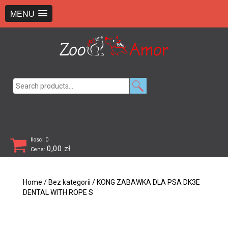
+48 726 369 743
sklep@zooamor.pl
MENU
Search
for:
Ilosc: 0
0,00
zł
Cena:
Home
/
Bez kategorii
/ KONG ZABAWKA DLA PSA DK3E
DENTAL WITH ROPE S