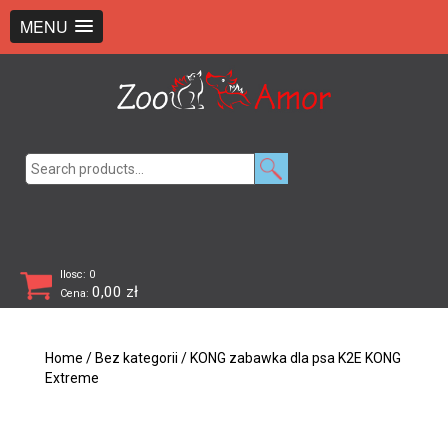
+48 726 369 743
sklep@zooamor.pl
MENU
Search
for:
Ilosc: 0
0,00
zł
Cena:
Home
/
Bez kategorii
/ KONG zabawka dla psa K2E KONG
Extreme