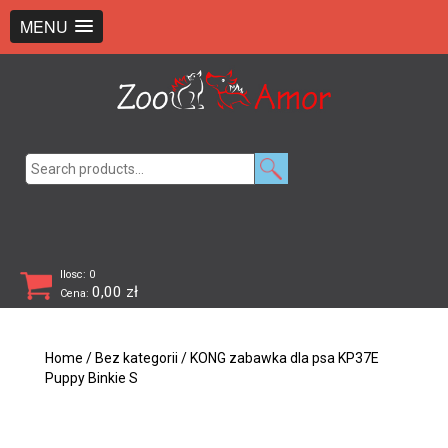
+48 726 369 743
sklep@zooamor.pl
MENU
Search
for:
Ilosc: 0
0,00
zł
Cena:
Home
/
Bez kategorii
/ KONG zabawka dla psa KP37E
Puppy Binkie S