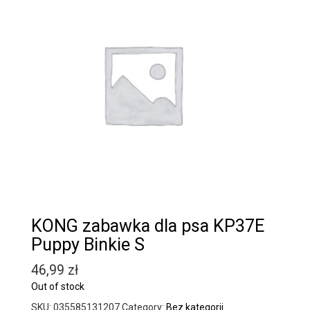
KONG zabawka dla psa KP37E
Puppy Binkie S
46,99
zł
Out of stock
SKU:
035585131207
Category:
Bez kategorii