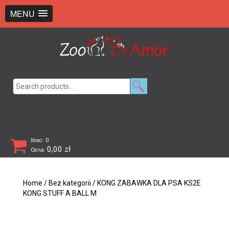
+48 726 369 743
sklep@zooamor.pl
MENU
Search
for:
Ilosc: 0
0,00
zł
Cena:
Home
/
Bez kategorii
/ KONG ZABAWKA DLA PSA KS2E
KONG STUFF A BALL M