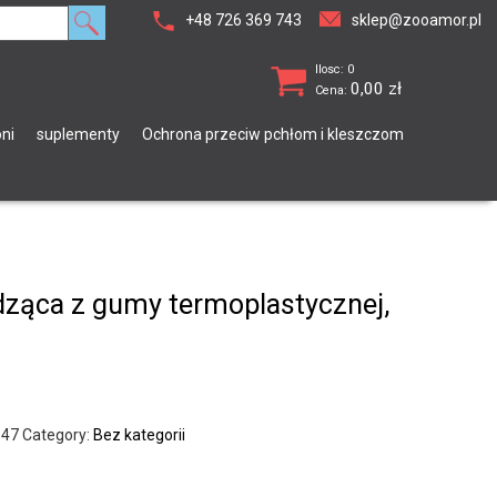
+48 726 369 743
sklep@zooamor.pl
Ilosc: 0
0,00
zł
Cena:
ni
suplementy
Ochrona przeciw pchłom i kleszczom
dząca z gumy termoplastycznej,
947
Category:
Bez kategorii