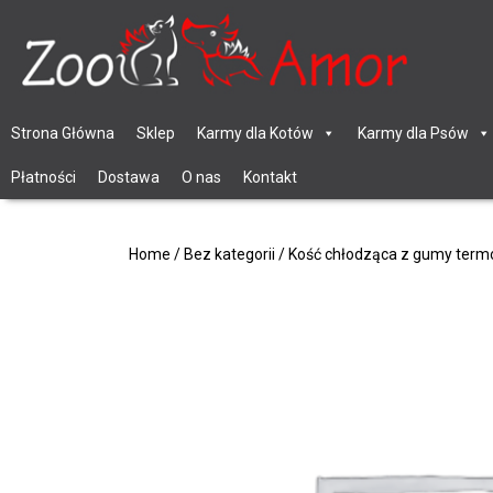
Strona Główna
Sklep
Karmy dla Kotów
Karmy dla Psów
Płatności
Dostawa
O nas
Kontakt
Home
/
Bez kategorii
/ Kość chłodząca z gumy termo