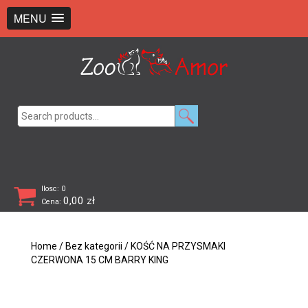
+48 726 369 743
sklep@zooamor.pl
MENU
Search
for:
Ilosc: 0
0,00
zł
Cena:
Home
/
Bez kategorii
/ KOŚĆ NA PRZYSMAKI
CZERWONA 15 CM BARRY KING