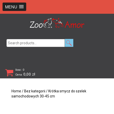
+48 726 369 743
sklep@zooamor.pl
MENU
Search
for:
Ilosc: 0
0,00
zł
Cena:
Home
/
Bez kategorii
/ Krótka smycz do szelek
samochodowych 30-45 cm