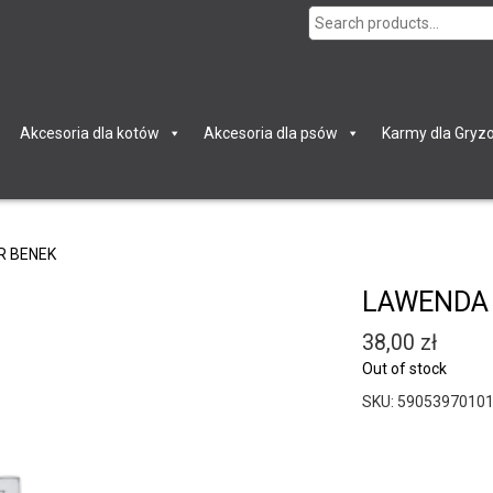
Search
for:
Akcesoria dla kotów
Akcesoria dla psów
Karmy dla Gryzo
R BENEK
LAWENDA 
38,00
zł
Out of stock
SKU:
5905397010