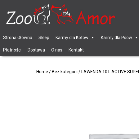
Strona Główna
Sklep
Karmy dla Kotów
Karmy dla Psów
Płatności
Dostawa
O nas
Kontakt
Home
/
Bez kategorii
/ LAWENDA 10 L ACTIVE SUPE