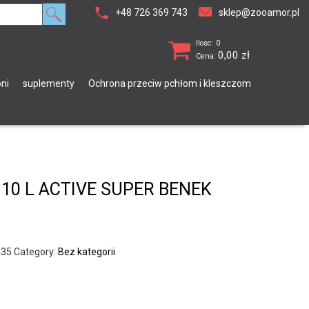
+48 726 369 743
sklep@zooamor.pl
Ilosc: 0
0,00
zł
Cena:
ni
suplementy
Ochrona przeciw pchłom i kleszczom
10 L ACTIVE SUPER BENEK
135
Category:
Bez kategorii