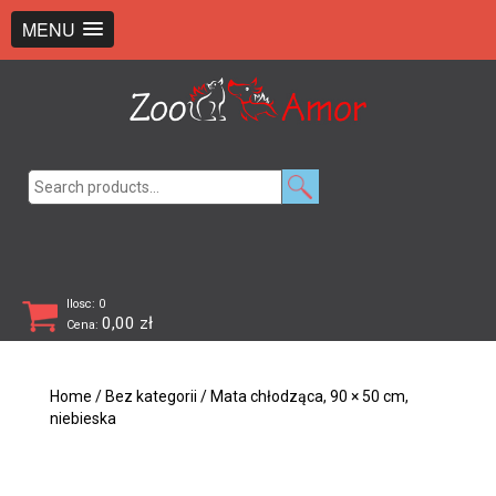
+48 726 369 743
sklep@zooamor.pl
MENU
Search
for:
Ilosc: 0
0,00
zł
Cena:
Home
/
Bez kategorii
/ Mata chłodząca, 90 × 50 cm,
niebieska