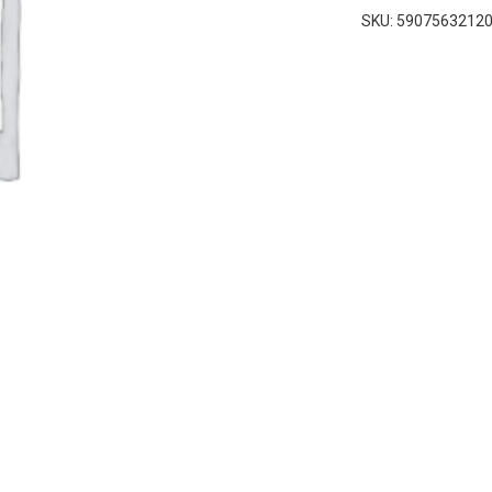
SKU:
5907563212