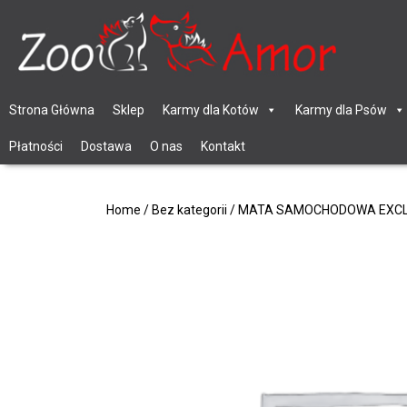
Strona Główna
Sklep
Karmy dla Kotów
Karmy dla Psów
Płatności
Dostawa
O nas
Kontakt
Home
/
Bez kategorii
/ MATA SAMOCHODOWA EXCL