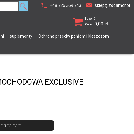
+48 726 369 743
sklep@zooamor.pl
Ilosc: 0
0,00
zł
Cena:
ni
suplementy
Ochrona przeciw pchłom i kleszczom
MOCHODOWA EXCLUSIVE
dd to cart