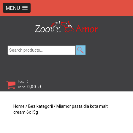
+48 726 369 743
sklep@zooamor.pl
MENU
Search
for:
Ilosc: 0
0,00
zł
Cena:
Home
/
Bez kategorii
/ Miamor pasta dla kota malt
cream 6x15g