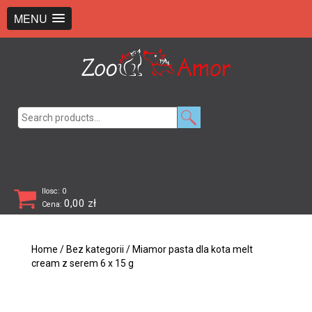
+48 726 369 743
sklep@zooamor.pl
MENU
Search
for:
Ilosc: 0
0,00
zł
Cena:
Home
/
Bez kategorii
/ Miamor pasta dla kota melt
cream z serem 6 x 15 g