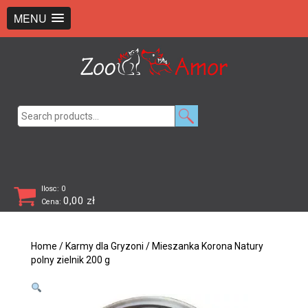
+48 726 369 743
sklep@zooamor.pl
MENU
Search
for:
Ilosc: 0
0,00
zł
Cena:
Home
/
Karmy dla Gryzoni
/ Mieszanka Korona Natury
polny zielnik 200 g