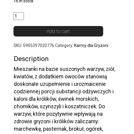
16 in stock
Quantity
Add to cart
SKU:
5905397020776
Category:
Karmy dla Gryzoni
Description
Mieszanki na bazie suszonych warzyw, ziół,
kwiatów, z dodatkiem owoców stanowią
doskonałe uzupełnienie i urozmaicenie
codziennej porcji substancji odżywczych i
kalorii dla królików, świnek morskich,
chomików, szynszyli i koszatniczek. Do
warzyw, które pozytywnie wpływają na
zdrowie gryzoni i królików zaliczamy:
marchewkę, pasternak, brokuł, ogórek,