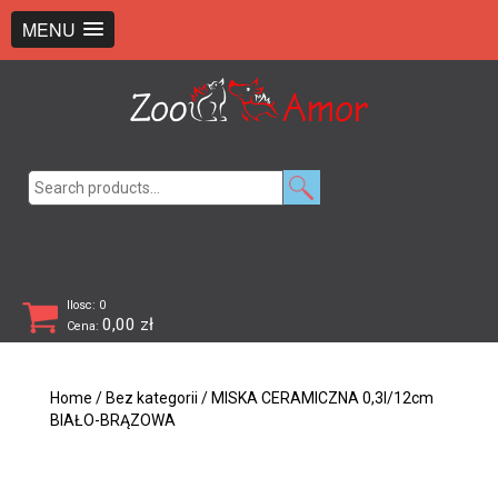
+48 726 369 743
sklep@zooamor.pl
MENU
Search
for:
Ilosc: 0
0,00
zł
Cena:
Home
/
Bez kategorii
/ MISKA CERAMICZNA 0,3l/12cm
BIAŁO-BRĄZOWA