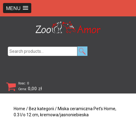
+48 726 369 743
sklep@zooamor.pl
MENU
Search
for:
Ilosc: 0
0,00
zł
Cena:
Home
/
Bez kategorii
/ Miska ceramiczna Pet’s Home,
0.3 l/o 12 cm, kremowa/jasnoniebieska