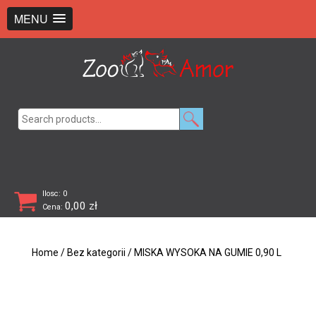
+48 726 369 743
sklep@zooamor.pl
MENU
Search
for:
Ilosc: 0
0,00
zł
Cena:
Home
/
Bez kategorii
/ MISKA WYSOKA NA GUMIE 0,90 L