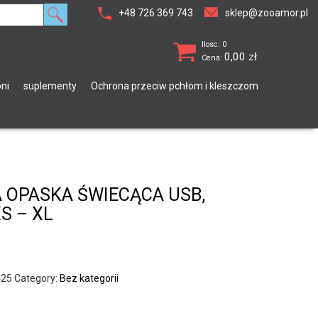
+48 726 369 743
sklep@zooamor.pl
Ilosc: 0
0,00
zł
Cena:
ni
suplementy
Ochrona przeciw pchłom i kleszczom
A OPASKA ŚWIECĄCA USB,
XS – XL
425
Category:
Bez kategorii