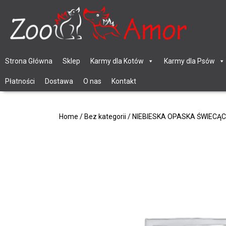
Strona Główna
Sklep
Karmy dla Kotów
Karmy dla Psów
Płatności
Dostawa
O nas
Kontakt
Home
/
Bez kategorii
/ NIEBIESKA OPASKA ŚWIECĄCA