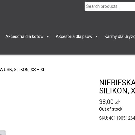
Search
for:
Akcesoria dla kotów
Akcesoria dla psów
Karmy dla Gryzo
 USB, SILIKON, XS – XL
NIEBIESK
SILIKON, 
38,00
zł
Out of stock
SKU:
4011905126