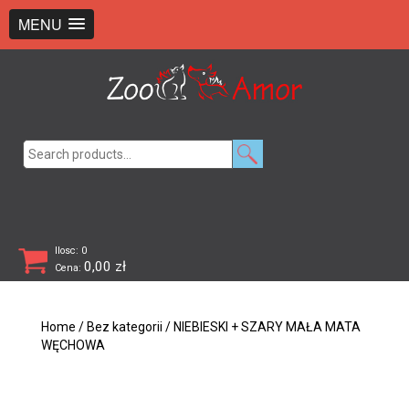
+48 726 369 743
sklep@zooamor.pl
MENU
Search
for:
Ilosc: 0
0,00
zł
Cena:
Home
/
Bez kategorii
/ NIEBIESKI + SZARY MAŁA MATA
WĘCHOWA