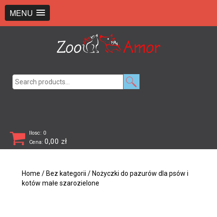
+48 726 369 743
sklep@zooamor.pl
MENU
Search
for:
Ilosc: 0
0,00
zł
Cena:
Home
/
Bez kategorii
/ Nożyczki do pazurów dla psów i
kotów małe szarozielone