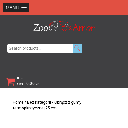
+48 726 369 743
sklep@zooamor.pl
MENU
Search
for:
Ilosc: 0
0,00
zł
Cena:
Home
/
Bez kategorii
/ Obręcz z gumy
termoplastycznej,25 cm