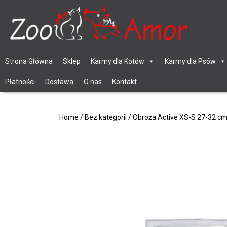
Strona Główna
Sklep
Karmy dla Kotów
Karmy dla Psów
Płatności
Dostawa
O nas
Kontakt
Home
/
Bez kategorii
/ Obroża Active XS-S 27-32 c