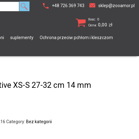
+48 726 369 743
sklep@zooamor.pl
Ilosc: 0
0,00
zł
Cena:
ni
suplementy
Ochrona przeciw pchłom i kleszczom
tive XS-S 27-32 cm 14 mm
216
Category:
Bez kategorii