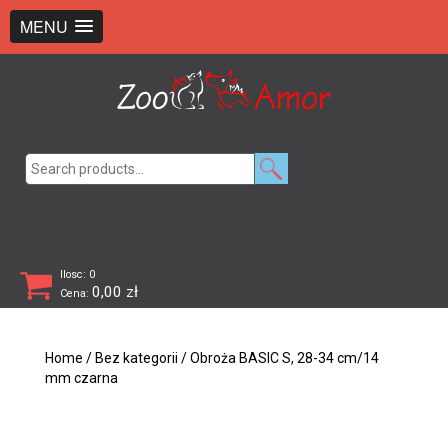
+48 726 369 743
sklep@zooamor.pl
MENU
Search
for:
Ilosc: 0
0,00
zł
Cena:
Home
/
Bez kategorii
/ Obroża BASIC S, 28-34 cm/14
mm czarna